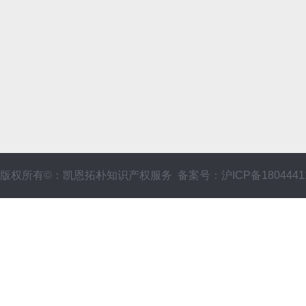
版权所有©：凯恩拓朴知识产权服务 备案号：沪ICP备1804441