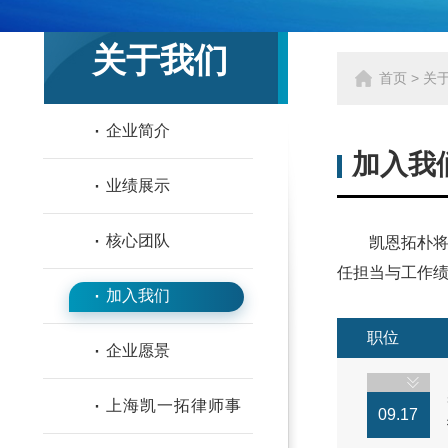
关于我们
首页
>
关
·
企业简介
加入我
·
业绩展示
·
核心团队
凯恩拓朴
任担当与工作
·
加入我们
职位
·
企业愿景
·
上海凯一拓律师事
09.17
务所（合作律所）