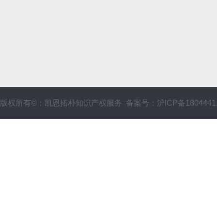
版权所有©：凯恩拓朴知识产权服务 备案号：沪ICP备1804441