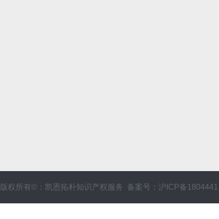
版权所有©：凯恩拓朴知识产权服务 备案号：沪ICP备1804441