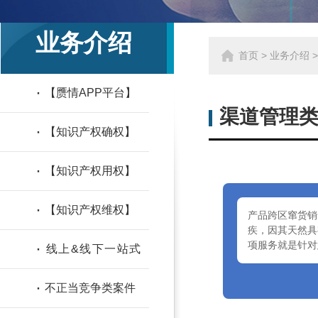
业务介绍
首页
>
业务介绍
·
【赝情APP平台】
渠道管理
·
【知识产权确权】
·
【知识产权用权】
·
【知识产权维权】
产品跨区窜货销
疾，因其天然具
·
项服务就是针对
线上&线下一站式
刑事保护及民事诉讼
·
不正当竞争类案件
案