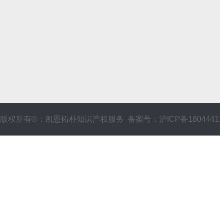
版权所有©：凯恩拓朴知识产权服务 备案号：沪ICP备1804441