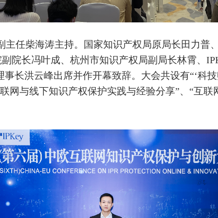
副主任柴海涛主持。国家知识产权局原局长田力普
副院长冯叶成、杭州市知识产权局副局长林霄、IP
会理事长洪云峰出席并作开幕致辞。大会共设有“‘科技
“互联网与线下知识产权保护实践与经验分享”、“互