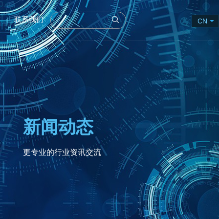
誉
联系我们
CN
新闻动态
更专业的行业资讯交流