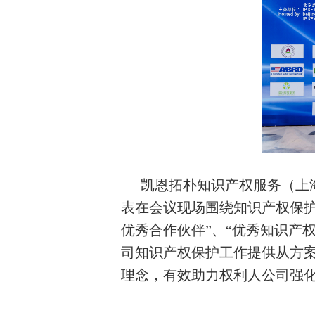
凯恩拓朴知识产权服务（上
表在会议现场围绕知识产权保
优秀合作伙伴”、“优秀知识产
司知识产权保护工作提供从方案
理念，有效助力权利人公司强