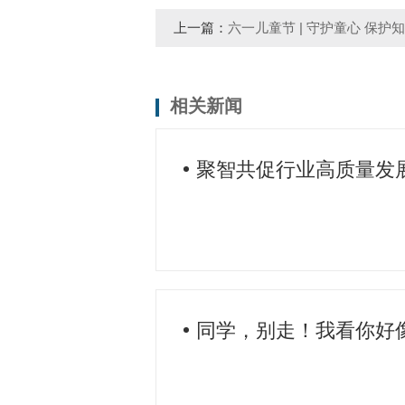
上一篇：
六一儿童节 | 守护童心 保护
相关新闻
聚智共促行业高质量发
同学，别走！我看你好像我