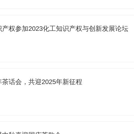
知识产权参加2023化工知识产权与创新发展论坛
年茶话会，共迎2025年新征程‌