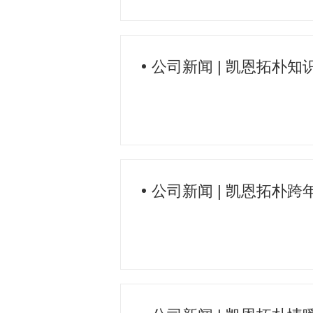
公司新闻 | 凯恩拓朴
公司新闻 | ‌凯恩拓朴跨