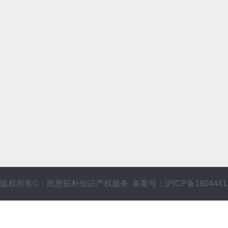
版权所有©：凯恩拓朴知识产权服务 备案号：沪ICP备1804441